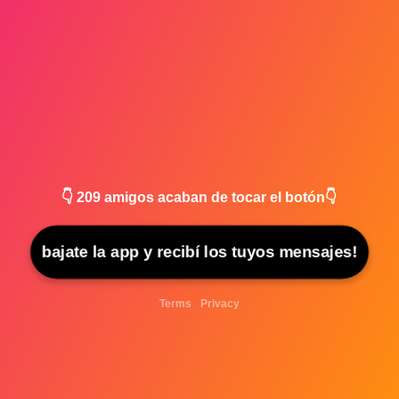
👇
209
amigos acaban de tocar el botón👇
bajate la app y recibí los tuyos mensajes!
Terms
Privacy