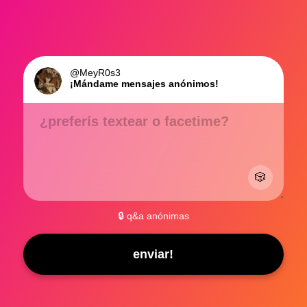
@MeyR0s3
¡Mándame mensajes anónimos!
¿preferís textear o facetime?
🎲
🔒 q&a anónimas
enviar!